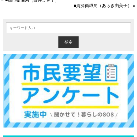
« ■都市整備局（白井まさ子）
■資源循環局（あらき由美子） »