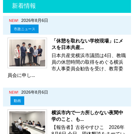
新着情報
2026年8月6日
NEW!
市政ニュース
「休憩を取れない学校現場」にメ
スを日本共産...
日本共産党横浜市議団は4日、教職
員の休憩時間の取得をめぐる横浜
市人事委員会勧告を受け、教育委
員会に申し...
2026年8月6日
NEW!
動画
横浜市内で一カ所しかない夜間中
学のこと、も...
【報告者】古谷やすひこ 2026年
8月6日 今日、団体懇談をさせてい