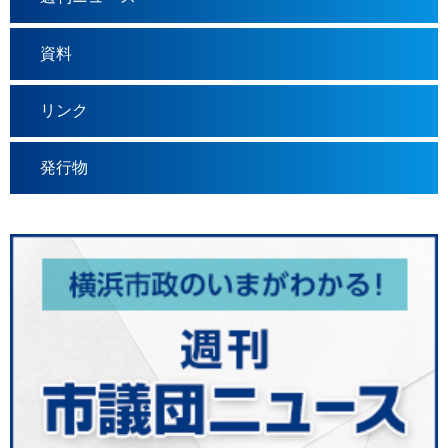
資料
リンク
発行物