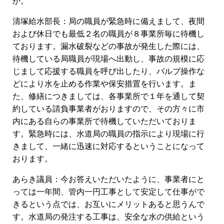
か。
清塚給水部長：局の職員が緊急時に備えまして、夜間
および休日でも最低２名の職員が８事業所毎に待機し
ております。漏水破裂などの事故が発生した際には、
待機している局職員が現場へ出動し、事故の規模に応
じまして応援する職員を呼び出したり、バルブ操作な
どにより水を止める作業や保安措置を行います。ま
た、修繕につきましては、各事業所で１年を通して契
約している請負事業者がおりますので、その方々に市
内にある自らの事業所で待機していただいておりま
す。緊急時には、水道局の職員の指示により現場に行
きまして、一緒に迅速に対応するということになって
おります。
あらき議員：今お答えいただいたように、事業者にと
っては一年間、管内一円工事として安定して仕事がで
きるという点では、お互いにメリットあると思うんで
す。水道局の発注する工事は、安全な水の供給という