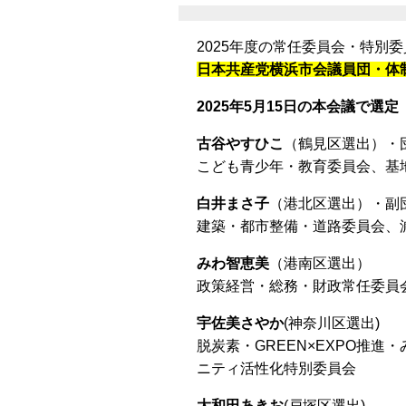
2025年度の常任委員会・特別
日本共産党横浜市会議員団・
2025年5月15日の本会議で選定
古谷やすひこ
（鶴見区選出）
こども青少年・教育委員会、基
白井まさ子
（港北区選出）・副
建築・都市整備・道路委員会、
みわ智恵美
（港南区選出）
政策経営・総務・財政常任委員
宇佐美さやか
(神奈川区選出)
脱炭素・GREEN×EXPO推
ニティ活性化特別委員会
大和田あきお
(戸塚区選出)