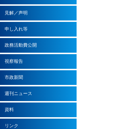
見解／声明
申し入れ等
政務活動費公開
視察報告
市政新聞
週刊ニュース
資料
リンク