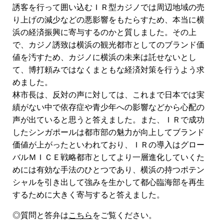
誘客を行って囲い込むＩＲ型カジノでは周辺地域の売
り上げの減少などの悪影響をもたらすため、本当に横
浜の経済振興に寄与するのかと質しました。その上
で、カジノ誘致は横浜の観光都市としてのブランド価
値を汚すため、カジノに横浜の未来は託せないとし
て、博打頼みではなくまともな経済対策を行うよう求
めました。
林市長は、反対の声に対しては、これまで日本では実
績がない中で依存症や青少年への影響などから心配の
声が出ていると思うと答えました。また、ＩＲで成功
したシンガポールは都市部の魅力が向上してブランド
価値が上がったといわれており、ＩＲの導入はグロー
バルＭＩＣＥ戦略都市としてより一層進化していくた
めには有効な手法のひとつであり、横浜の持つポテン
シャルを引き出して強みを生かして都心臨海部を再生
するために大きく寄与すると答えました。
◎質問と答弁は
こちら
をご覧ください。