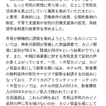
も、もっと市民の実情に寄り添った、公として市民生
活全体を底上げしていく施策を進めていただきたい」
と要求。具体的には、労働条件の改善、公契約条例の
制定、子育て支援策や女性の労働支援策の拡充、高校
奨学金制度の改善等を求めました。
市長が積極的に誘致を進めようとしているカジノにつ
いては、神奈川新聞が実施した世論調査で、カジノ開
発に反対が58.1％、賛成が28.9％という結果がでていま
す。また、中期計画素案に対する市民意見で反対の声
が多く上がっています。一方、ＩＲ型カジノは、カジ
ノ収益を基にして顧客を囲い込み、ホテル代、飲食費
の無料提供や割引サービスで顧客を勧誘する仕組みに
なっており、アメリカのアトランティック・シティの
ＩＲ型カジノでは、ホテル代収入の53.1％、飲食費収
入の53.6％がカジノ収入で賄われています。
古谷議員は、これらの例をあげ、市長は市民のカジノ
反対の声に耳を傾けないのか、カジノ収益を基にして