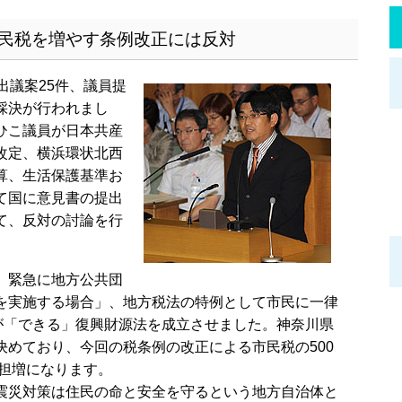
民税を増やす条例改正には反対
出議案25件、議員提
採決が行われまし
ひこ議員が日本共産
改定、横浜環状北西
算、生活保護基準お
て国に意見書の提出
て、反対の討論を行
、緊急に地方公共団
を実施する場合」、地方税法の特例として市民に一律
とが「できる」復興財源法を成立させました。神奈川県
決めており、今回の税条例の改正による市民税の500
負担増になります。
災対策は住民の命と安全を守るという地方自治体と