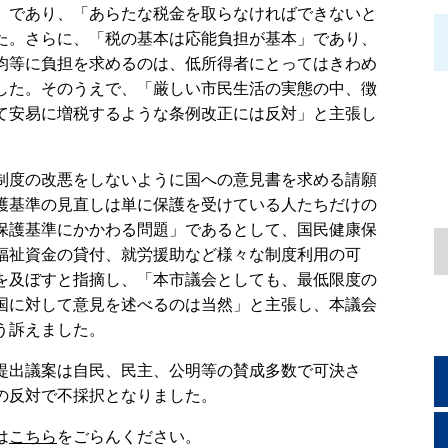
」であり、「あらたな税金を取らなければできないと
た。さらに、「税の基本は応能負担が基本」であり、
均等に負担を求めるのは、低所得者にとってはきわめ
した。そのうえで、「厳しい市民生活の実態の中、徴
て安易に増税するような条例改正には反対」と主張し
度の改悪をしないように国への意見書を求める請願
護基準の見直しは単に保護を受けている人たちだけの
保護基準にかかわる問題」であるとして、国民健康保
福祉資金の貸付、就労援助など様々な制度利用の可
を及ぼすと指摘し、「本市議会としても、最低限度の
国に対して意見を述べるのは当然」と主張し、本議会
う訴えました。
出議案は自民、民主、公明等の賛成多数で可決さ
の反対で不採択となりました。
は
こちら
をごらんください。