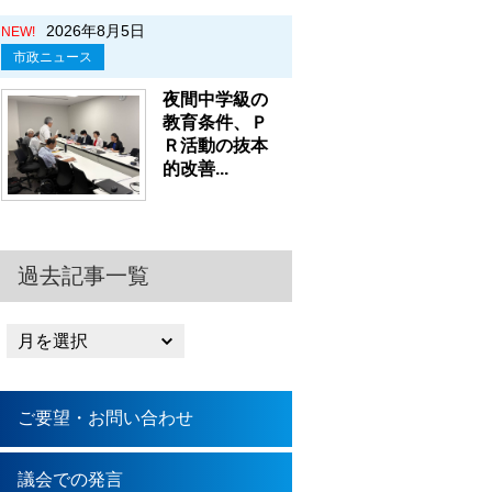
2026年8月5日
NEW!
市政ニュース
夜間中学級の
教育条件、Ｐ
Ｒ活動の抜本
的改善...
過去記事一覧
ご要望・お問い合わせ
議会での発言