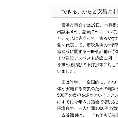
「できる」からと安易に市
横浜市議会では19日、市長提
出議案４件、請願７件について
た。それに先立って、古谷やす
党を代表して、市税条例の一部
線建設に関する一般会計補正予
よび建設アスベスト訴訟に関し
を求める請願の不採択等に対し
いました。
国は昨年、「全国的に、かつ
体が実施する防災のための施策
500円の負担を課すというこ
はすでに今年３月議会で増税を
円増税で、一人年間1000円の
古谷議員は、「そもそも防災震