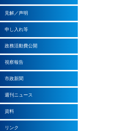
見解／声明
申し入れ等
政務活動費公開
視察報告
市政新聞
週刊ニュース
資料
リンク