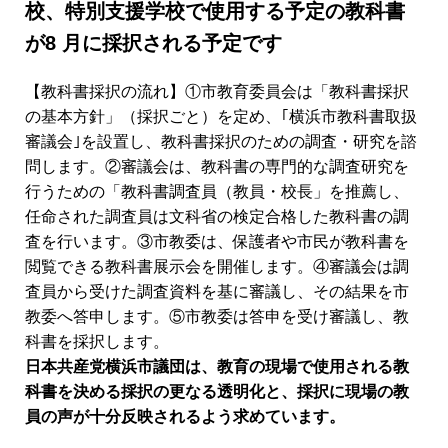
校、特別支援学校で使用する予定の教科書
が8 月に採択される予定です
【教科書採択の流れ】①市教育委員会は「教科書採択
の基本方針」（採択ごと）を定め、｢横浜市教科書取扱
審議会｣を設置し、教科書採択のための調査・研究を諮
問します。②審議会は、教科書の専門的な調査研究を
行うための「教科書調査員（教員・校長」を推薦し、
任命された調査員は文科省の検定合格した教科書の調
査を行います。③市教委は、保護者や市民が教科書を
閲覧できる教科書展示会を開催します。④審議会は調
査員から受けた調査資料を基に審議し、その結果を市
教委へ答申します。⑤市教委は答申を受け審議し、教
科書を採択します。
日本共産党横浜市議団は、教育の現場で使用される教
科書を決める採択の更なる透明化と、採択に現場の教
員の声が十分反映されるよう求めています。