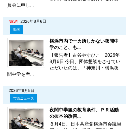
員会に申し...
2026年8月6日
NEW!
動画
横浜市内で一カ所しかない夜間中
学のこと、も...
【報告者】古谷やすひこ 2026年
8月6日 今日、団体懇談をさせてい
ただいたのは、「神奈川・横浜夜
間中学を考...
2026年8月5日
市政ニュース
夜間中学級の教育条件、ＰＲ活動
の抜本的改善...
８月4日、日本共産党横浜市会議員