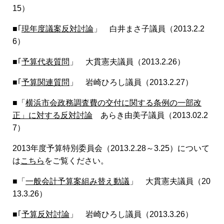
15）
■｢
現年度議案反対討論
」 白井まさ子議員（2013.2.2
6）
■｢
予算代表質問
」 大貫憲夫議員（2013.2.26）
■｢
予算関連質問
」 岩崎ひろし議員（2013.2.27）
■「
横浜市会政務調査費の交付に関する条例の一部改
正」に対する反対討論
あらき由美子議員（2013.02.2
7）
2013年度予算特別委員会（2013.2.28～3.25）について
は
こちら
をご覧ください。
■「
一般会計予算案組み替え動議
」 大貫憲夫議員（20
13.3.26）
■｢
予算反対討論
」 岩崎ひろし議員（2013.3.26）