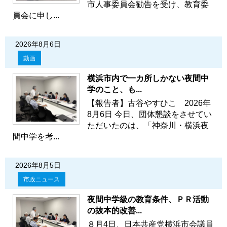
市人事委員会勧告を受け、教育委
員会に申し...
2026年8月6日
動画
横浜市内で一カ所しかない夜間中
学のこと、も...
【報告者】古谷やすひこ 2026年
8月6日 今日、団体懇談をさせてい
ただいたのは、「神奈川・横浜夜
間中学を考...
2026年8月5日
市政ニュース
夜間中学級の教育条件、ＰＲ活動
の抜本的改善...
８月4日、日本共産党横浜市会議員