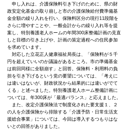
申し入れは、介護保険料引き下げのために、県の財
政安定化基金の取り崩しと市の介護保険給付費準備基
金全額の繰り入れを行い、保険料区分の現行11段階を
さらに増やすことや、一般会計からの繰り入れ等を提
案し、特別養護老人ホームの年間300床整備計画の見直
しと目標の引き上げや、計画の策定過程への住民参加
を求めています。
対応した立花正人健康福祉局長は、「保険料が５千
円を超えていいのか議論があるところ。市の準備基金
は前回同様に全額崩す」と回答。保険料・利用料の負
担を引き下げるという党の要望については、「考えに
は違いはないが、財政状況から結果的には違いがでて
くる」と述べました。特別養護老人ホーム整備計画に
ついては、年300床が「最適バランス」と応えました。
また、改定介護保険法で制度化された要支援１、２
の人を介護保険から排除する「介護予防・日常生活支
援総合事業」については、今回は導入するつもりはな
いとの回答がありました。