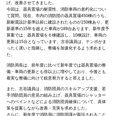
げ、改善させてきました。
今回は、器具置場の耐震性、消防車両の老朽化につい
て質問。現在、市内の消防団の器具置場450棟のうち、
新耐震設計基準以前に建設されたものが150棟あり、更
新基準の15年を超えた車両が189台あります。新年度予
算案では、器具置場を６棟建設し、10棟設計、車両の
更新は15台となっています。古谷議員は、テンポがま
ったく遅いと指摘し、整備を加速化するよう求めまし
た。
消防局長は、前年度に比べて新年度では器具置場の整
備・車両の更新とも倍以上に増やしており、今後とも
着実な整備に向けて鋭意努力すると答えました。
また、古谷議員は、消防団員のスキルアップ支援、若
手消防団員の意見の組み上げ、器具置場のシャッター
へのペイントなどによる消防団員確保について、具体
策を提案しながら改善・充実を求めました。
さらに、新年度で消防局に消防団課が新設されること