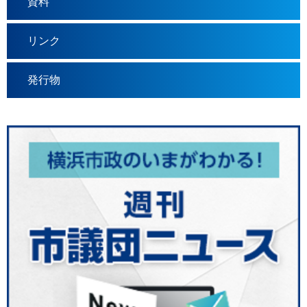
資料
リンク
発行物