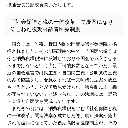
域連合長に順次質問いたします。
「社会保障と税の一体改革」で廃案になり
そこねた後期高齢者医療制度
国会では、昨夜、野田内閣の問責決議が参議院で採
択されました。その問責理由の中で、「国民の多くは
今も消費税増税法に反対しており今国会で成立させる
べきではないという声は圧倒的多数となっていた。最
近の国会運営では民主党・自由民主党・公明党の三党
のみで協議をし、合意をすれば一気呵成に法案を成立
させるということが多数見受けられ、議会制民主主義
が守られていない」と述べられ、この決議には、野党
７会派と自民党も賛成しています。
またその前には、消費税増税を含む「社会保障と税
の一体改革」関連法案が成立した際、廃止法案が提出
される流れになっていた後期高齢者医療制度が、その