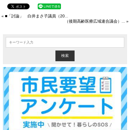
« ■「討論」 白井まさ子議員（20...
（後期高齢医療広域連合議会）... »