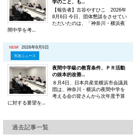
学のこと、も...
【報告者】古谷やすひこ 2026年
8月6日 今日、団体懇談をさせてい
ただいたのは、「神奈川・横浜夜
間中学を考...
2026年8月5日
NEW!
市政ニュース
夜間中学級の教育条件、ＰＲ活動
の抜本的改善...
８月4日、日本共産党横浜市会議員
団は、神奈川・横浜の夜間中学を
考える会の皆さんから次年度予算
に対する要望を...
過去記事一覧