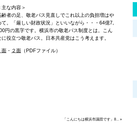
＜主な内容＞
高齢者の足、敬老パス見直しでこれ以上の負担増はや
めて。「厳しい財政状況」といいながら・・・64億7,
500円の黒字です。横浜市の敬老パス制度とは。こん
なに役立つ敬老パス。日本共産党はこう考えます。
１面
・
２面
（PDFファイル）
「こんにちは横浜市議団です」8... »