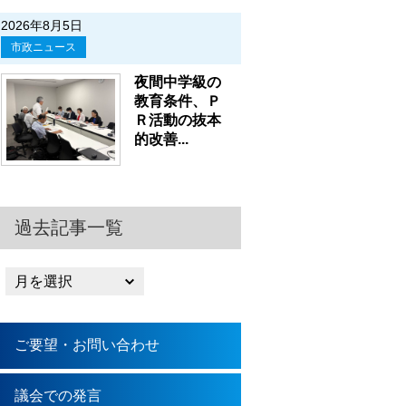
2026年8月5日
市政ニュース
夜間中学級の
教育条件、Ｐ
Ｒ活動の抜本
的改善...
過去記事一覧
ご要望・お問い合わせ
議会での発言