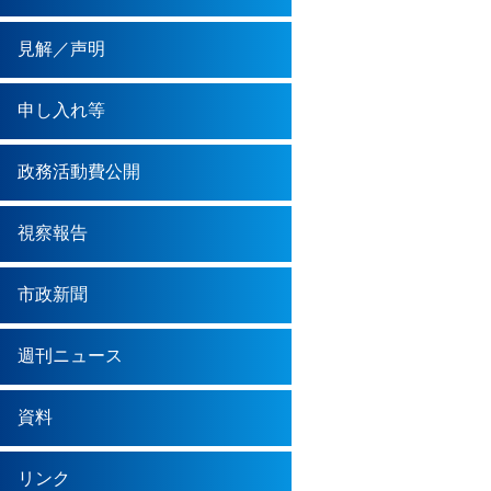
見解／声明
申し入れ等
政務活動費公開
視察報告
市政新聞
週刊ニュース
資料
リンク